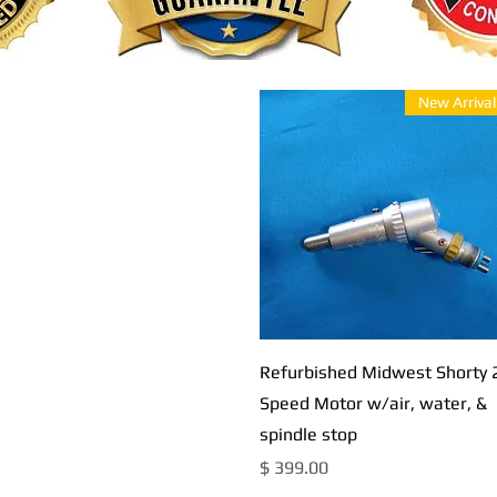
New Arrival
תצוגה מהירה
Refurbished Midwest Shorty 
Speed Motor w/air, water, &
spindle stop
מחיר