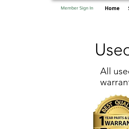
Home
Member Sign In
Used
All us
warran